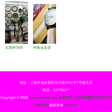
祥钟表 厂
王进龙与腕
解读电子商
全球顶级豪
家直销与镇
间艺术的美
务营销中的
华手表拍卖
宅辟邪的艺
学之旅
24小时时钟
与销售市场
术
符号设计
全景
石英钟为何
钟表业走进
总跑慢 从
数码新巨
原理到选购
轮，打通东
的全面解析
盟消费市场
（一）——
地址：上海市浦东新区东方路3601号7号楼五层
数字时代的
电话：1377563**
销售变革
Copyright © 2026
www.uycnodr.com
钟表销售
上海亚谦麟商贸有限公司
钟表销售
版权所有
Sitemap