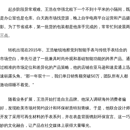
起步阶段异常艰难。王浩在华强北租下一个不到十平米的小隔间，既
是办公室也是仓库。白天跑市场找货源，晚上自学电商平台运营和产品摄
影。为了节省成本，第一批货的包装都是他亲手完成的，常常忙到凌晨两
三点。
转机出现在2015年。王浩敏锐地察觉到智能手表与传统手表结合的
市场空白，率先引进了一批兼具时尚外观和基础智能功能的跨界产品。通
过精准的市场定位和差异化的产品策略，他的店铺在亚马逊和速卖通上迅
速崭露头角。“那一年双十一，我们单日销售额突破50万，团队所有人都
激动得睡不着觉。”
随着业务扩展，王浩开始打造自主品牌。他深入调研海外消费者偏
好，发现欧美市场对简约设计和环保材质特别青睐。于是，他联合设计师
开发了采用可再生材料的手表系列，并在表盘背面镌刻环保宣言。这一巧
妙的文化融合，让产品在社交媒体上获得大量曝光。