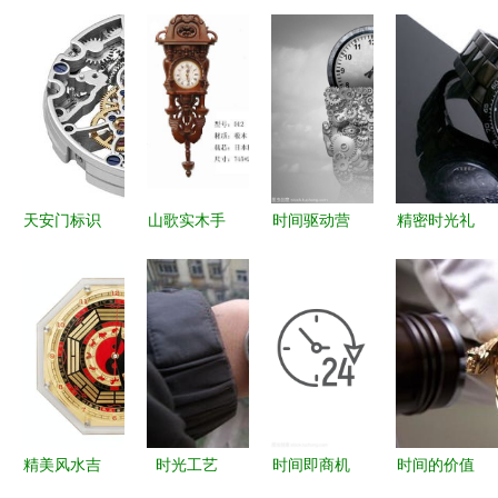
天安门标识
山歌实木手
时间驱动营
精密时光礼
的钟表品牌
工艺钟表
销 从口号
赞
从传统到现
超值库存，
到战略的智
J.Harrison
代的市场考
品质与美学
能化进阶
全自动机械
量
的邂逅
手表厂价直
销 2010新
春送礼臻选
精美风水吉
时光工艺
时间即商机
时间的价值