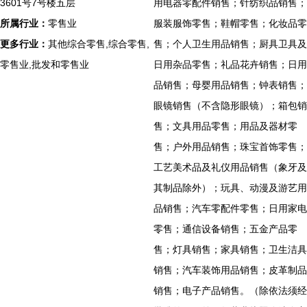
3601号7号楼五层
用电器零配件销售；针纺织品销售；
所属行业：
零售业
服装服饰零售；鞋帽零售；化妆品零
更多行业：
其他综合零售,综合零售,
售；个人卫生用品销售；厨具卫具及
零售业,批发和零售业
日用杂品零售；礼品花卉销售；日用
品销售；母婴用品销售；钟表销售；
眼镜销售（不含隐形眼镜）；箱包销
售；文具用品零售；用品及器材零
售；户外用品销售；珠宝首饰零售；
工艺美术品及礼仪用品销售（象牙及
其制品除外）；玩具、动漫及游艺用
品销售；汽车零配件零售；日用家电
零售；通信设备销售；五金产品零
售；灯具销售；家具销售；卫生洁具
销售；汽车装饰用品销售；皮革制品
销售；电子产品销售。（除依法须经