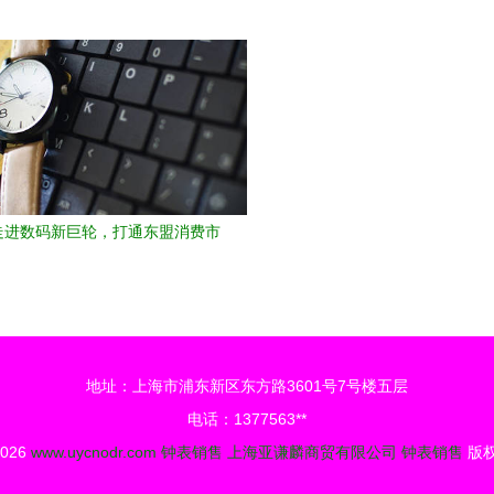
时钟符号设计
走进数码新巨轮，打通东盟消费市
一）——数字时代的销售变革
地址：上海市浦东新区东方路3601号7号楼五层
电话：1377563**
2026
www.uycnodr.com
钟表销售
上海亚谦麟商贸有限公司
钟表销售
版