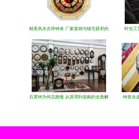
精美风水吉祥钟表 厂家直销与镇宅辟邪的
时光工
艺术
石英钟为何总跑慢 从原理到选购的全面解
钟表业
析
场（