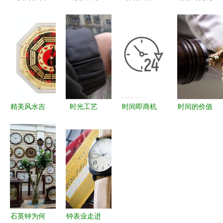
的钟表品牌
工艺钟表
销 从口号
赞
从传统到现
超值库存，
到战略的智
J.Harrison
代的市场考
品质与美学
能化进阶
全自动机械
量
的邂逅
手表厂价直
销 2010新
春送礼臻选
精美风水吉
时光工艺
时间即商机
时间的价值
祥钟表 厂
王进龙与腕
解读电子商
全球顶级豪
家直销与镇
间艺术的美
务营销中的
华手表拍卖
宅辟邪的艺
学之旅
24小时时钟
与销售市场
术
符号设计
全景
石英钟为何
钟表业走进