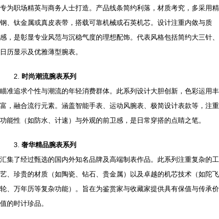
专为职场精英与商务人士打造。产品线条简约利落，材质考究，多采用精
钢、钛金属或真皮表带，搭载可靠机械或石英机芯。设计注重内敛与质
感，是彰显专业风范与沉稳气度的理想配饰。代表风格包括简约大三针、
日历显示及优雅薄型腕表。
2.
时尚潮流腕表系列
瞄准追求个性与潮流的年轻消费群体。此系列设计大胆创新，色彩运用丰
富，融合流行元素。涵盖智能手表、运动风腕表、极简设计表款等，注重
功能性（如防水、计速）与外观的前卫感，是日常穿搭的点睛之笔。
3.
奢华精品腕表系列
汇集了经过甄选的国内外知名品牌及高端制表作品。此系列注重复杂的工
艺、珍贵的材质（如陶瓷、钻石、贵金属）以及卓越的机芯技术（如陀飞
轮、万年历等复杂功能）。旨在为鉴赏家与收藏家提供具有保值与传承价
值的时计珍品。