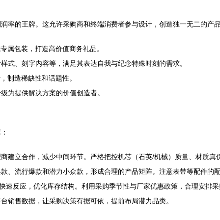
利润率的王牌。这允许采购商和终端消费者参与设计，创造独一无二的产
或专属包装，打造高价值商务礼品。
针样式、刻字内容等，满足其表达自我与纪念特殊时刻的需求。
计，制造稀缺性和话题性。
升级为提供解决方案的价值创造者。
障：
商建立合作，减少中间环节。严格把控机芯（石英/机械）质量、材质真
典款、流行爆款和潜力小众款，形成合理的产品矩阵。注意表带等配件的
据快速反应，优化库存结构。利用采购季节性与厂家优惠政策，合理安排
平台销售数据，让采购决策有据可依，提前布局潜力品类。