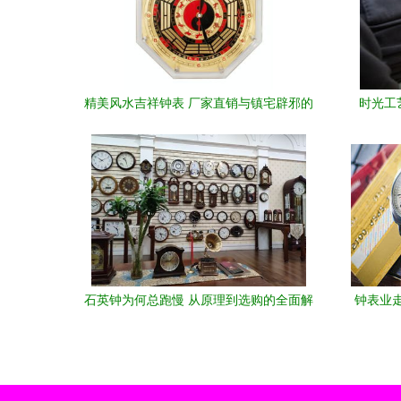
精美风水吉祥钟表 厂家直销与镇宅辟邪的
时光工
艺术
石英钟为何总跑慢 从原理到选购的全面解
钟表业
析
场（