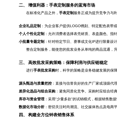
二、 增值利器：手表定制服务的蓝海市场
在标准化产品之外，
手表定制
服务正成为提升竞争力与
企业礼品定制
：为企业客户提供LOGO镌刻、特定配色表带
个人个性化定制
：允许消费者选择表壳材质、表盘颜色、指
小批量专题定制
：针对特定节日、赛事或文化IP进行限量设
整合定制服务，能使您的批发业务从单纯的商品流通，
三、 高效批发采购策略：保障利润与供应链稳定
进行
手表批发采购
时，科学的策略是业务稳健发展的保
源头甄选与质量把控
：直接与信誉良好的生产厂家或顶级代理
差异化选品与组合采购
：避免同质化竞争。采购时应组合经
库存与资金管理
：采用“少量多款”的试销模式，根据销售数
数据化市场分析
：密切关注时尚潮流、社交媒体热点及电商
四、 构建全方位钟表销售体系